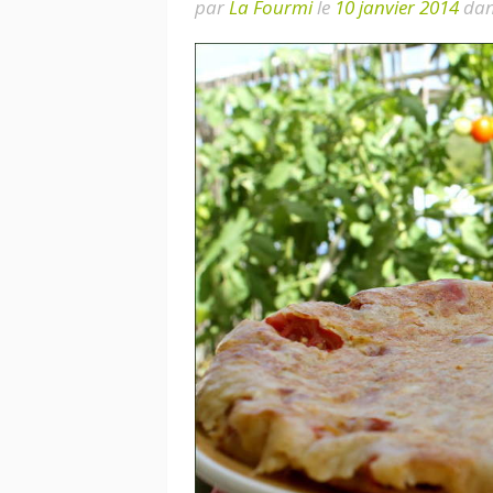
par
La Fourmi
le
10 janvier 2014
da