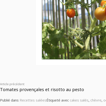
Lire
Article précédent
Tomates provençales et risotto au pesto
la
Publié dans
Recettes salées
Étiqueté avec
cakes salés
,
chèvre
,
o
suite