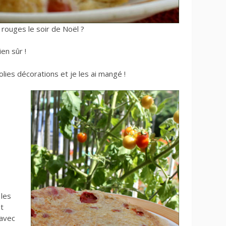
 rouges le soir de Noël ?
en sûr !
lies décorations et je les ai mangé !
 les
nt
 avec