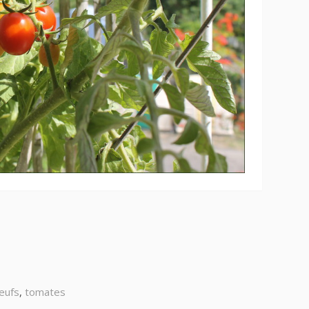
eufs
,
tomates