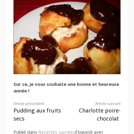
Sur ce, je vous souhaite une bonne et heureuse
année !
Lire
Article précédent
Article suivant
Pudding aux fruits
Charlotte poire-
la
secs
chocolat
suite
Publié dans
Recettes sucrées
Étiqueté avec