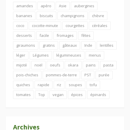
amandes
apéro
Asie
aubergines
bananes
biscuits
champignons
chèvre
coco
cocotte-minute
courgettes
céréales
desserts
facile
fromages
fêtes
giraumons
gratins
gâteaux
Inde
lentilles
léger
Légumes
légumineuses
menus
mijoté
noël
oeufs
okara
pains
pasta
pois-chiches
pommes-de-terre
PST
purée
quiches
rapide
riz
soupes
tofu
tomates
Top
vegan
épices
épinards
Archives