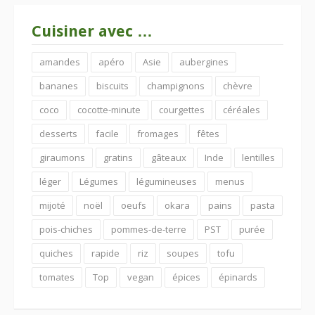
Cuisiner avec …
amandes
apéro
Asie
aubergines
bananes
biscuits
champignons
chèvre
coco
cocotte-minute
courgettes
céréales
desserts
facile
fromages
fêtes
giraumons
gratins
gâteaux
Inde
lentilles
léger
Légumes
légumineuses
menus
mijoté
noël
oeufs
okara
pains
pasta
pois-chiches
pommes-de-terre
PST
purée
quiches
rapide
riz
soupes
tofu
tomates
Top
vegan
épices
épinards