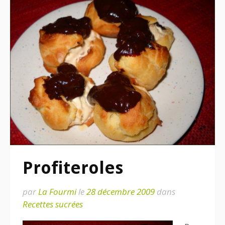
Profiteroles
par
La Fourmi
le
28 décembre 2009
dans
Recettes sucrées