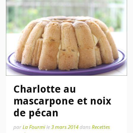
Charlotte au
mascarpone et noix
de pécan
par
La Fourmi
le
3 mars 2014
dans
Recettes