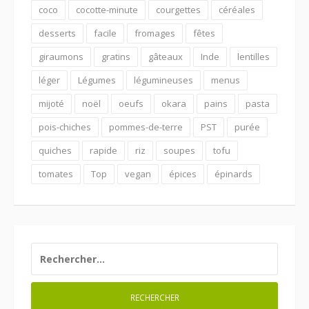
coco
cocotte-minute
courgettes
céréales
desserts
facile
fromages
fêtes
giraumons
gratins
gâteaux
Inde
lentilles
léger
Légumes
légumineuses
menus
mijoté
noël
oeufs
okara
pains
pasta
pois-chiches
pommes-de-terre
PST
purée
quiches
rapide
riz
soupes
tofu
tomates
Top
vegan
épices
épinards
RECHERCHER :