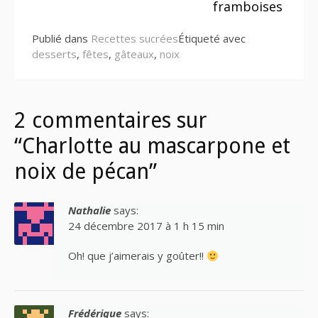
suite
framboises
Publié dans
Recettes sucrées
Étiqueté avec
desserts
,
fêtes
,
gâteaux
,
noix
2 commentaires sur
“Charlotte au mascarpone et
noix de pécan”
Nathalie
says:
24 décembre 2017 à 1 h 15 min
Oh! que j’aimerais y goûter!!
Frédérique
says: