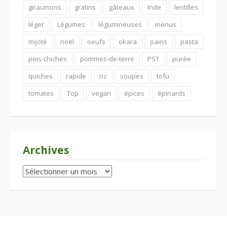
giraumons
gratins
gâteaux
Inde
lentilles
léger
Légumes
légumineuses
menus
mijoté
noël
oeufs
okara
pains
pasta
pois-chiches
pommes-de-terre
PST
purée
quiches
rapide
riz
soupes
tofu
tomates
Top
vegan
épices
épinards
Archives
Archives