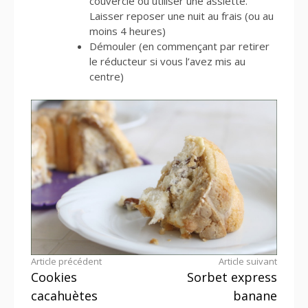
couvercle ou utiliser une assiette.
Laisser reposer une nuit au frais (ou au
moins 4 heures)
Démouler (en commençant par retirer
le réducteur si vous l’avez mis au
centre)
Lire
Article précédent
Article suivant
Cookies
Sorbet express
la
cacahuètes
banane