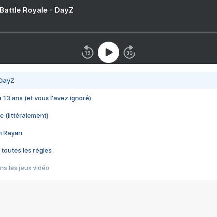
 Battle Royale - DayZ
 DayZ
 a 13 ans (et vous l'avez ignoré)
e (littéralement)
im Rayan
 toutes les règles
s les jeux vidéo
us choquant de Rockstar ? - Le scandale BULLY
e plus moche de Steam