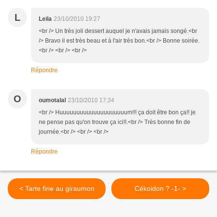
L
Leila
23/10/2010 19:27
<br /> Un très joli dessert auquel je n'avais jamais songé.<br
/> Bravo il est très beau et à l'air très bon.<br /> Bonne soirée.
<br /> <br /> <br />
Répondre
O
oumotalal
23/10/2010 17:34
<br /> Huuuuuuuuuuuuuuuuuuuum!!! ça doit être bon ça!! je
ne pense pas qu'on trouve ça ici!!.<br /> Très bonne fin de
journée.<br /> <br /> <br />
Répondre
< Tarte fine au giraumon
Cékoidon ? -1- >