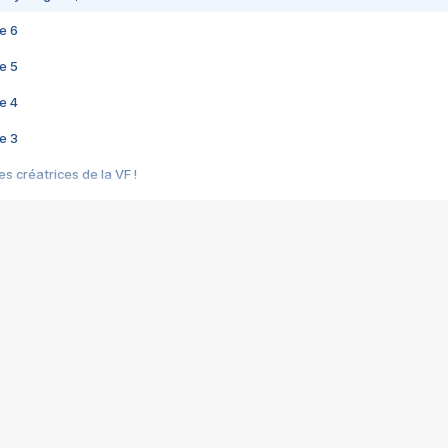
e 6
e 5
e 4
e 3
s créatrices de la VF !
e 2
e 1
e Mektoub My Love arrive enfin ! Rencontre avec Shaïn Boumedine et Sal
i : après Toni en famille
elle réalise le bouleversant Dites lui que je l'aime
ais ! Rencontre autour de Vie privée de Rebecca Zlotowski
 de Marguerite, Grave... Rencontre avec Ella Rumpf