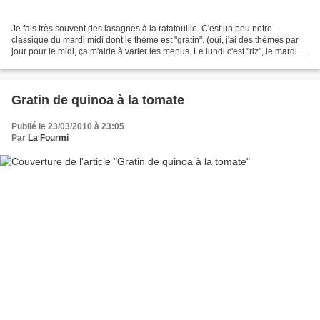
Je fais très souvent des lasagnes à la ratatouille. C'est un peu notre
classique du mardi midi dont le thème est "gratin". (oui, j'ai des thèmes par
jour pour le midi, ça m'aide à varier les menus. Le lundi c'est "riz", le mardi
"gratin", le mercredi...
Gratin de quinoa à la tomate
Publié le 23/03/2010 à 23:05
Par
La Fourmi