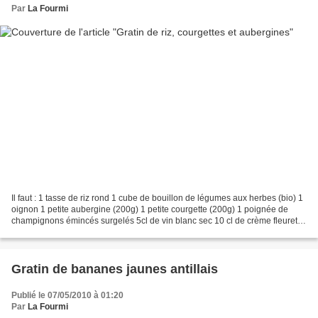
Par
La Fourmi
Il faut : 1 tasse de riz rond 1 cube de bouillon de légumes aux herbes (bio) 1
oignon 1 petite aubergine (200g) 1 petite courgette (200g) 1 poignée de
champignons émincés surgelés 5cl de vin blanc sec 10 cl de crème fleurette
Émmental râpé Levure de bière...
Gratin de bananes jaunes antillais
Publié le 07/05/2010 à 01:20
Par
La Fourmi