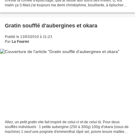
m'évite la corvée d'épluchage, que je laisse aux soins des invités. (C'est
malin ça !) Mais j'ai toujours ma demi christophine, bouillante, à éplucher
dans mon assiette et des fois,...
Gratin soufflé d'aubergines et okara
Publié le 13/03/2010 à 11:23
Par
La Fourmi
Allez, un petit gratin vite fait inspiré de celui-ci et de celui là. Pour deux
soufflés individuels : 1 petite aubergine (250 à 300g) 100g d'okara (issus de
machine) 1 oeuf une poignée d'emmenthal râpé sel, poivre levure maltée