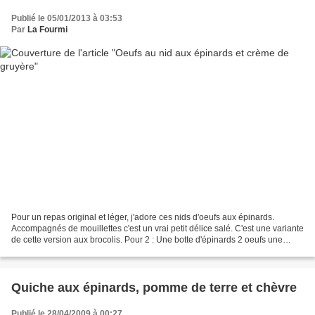
Publié le 05/01/2013 à 03:53
Par
La Fourmi
Pour un repas original et léger, j'adore ces nids d'oeufs aux épinards.
Accompagnés de mouillettes c'est un vrai petit délice salé. C'est une variante
de cette version aux brocolis. Pour 2 : Une botte d'épinards 2 oeufs une
poignée de gruyère 100g de...
Quiche aux épinards, pomme de terre et chèvre
Publié le 28/04/2009 à 00:27