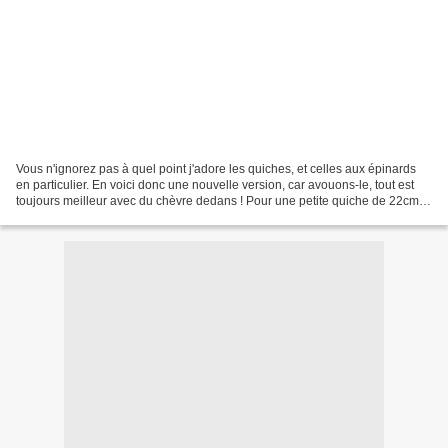
Vous n'ignorez pas à quel point j'adore les quiches, et celles aux épinards
en particulier. En voici donc une nouvelle version, car avouons-le, tout est
toujours meilleur avec du chèvre dedans ! Pour une petite quiche de 22cm :
une fournée d'okara essoré...