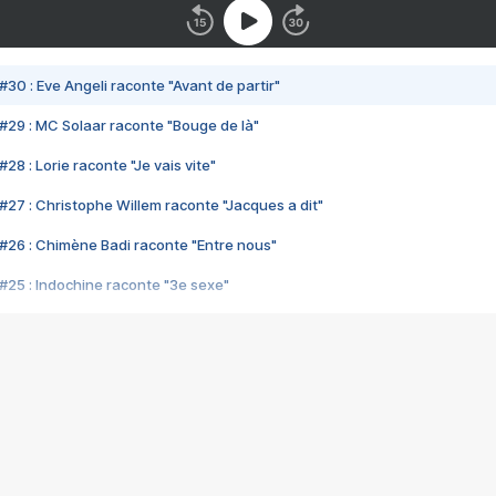
#30 : Eve Angeli raconte "Avant de partir"
#29 : MC Solaar raconte "Bouge de là"
28 : Lorie raconte "Je vais vite"
#27 : Christophe Willem raconte "Jacques a dit"
#26 : Chimène Badi raconte "Entre nous"
#25 : Indochine raconte "3e sexe"
#24 : Zaho raconte "C'est chelou"
#23 : Patrick Bruel raconte "Au café des délices"
#22 : Kyo raconte "Le chemin"
#21 : Nolwenn Leroy raconte "Cassé"
#20 : Patrick Hernandez raconte "Born to be alive"