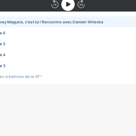
bey Maguire, c'est lui ! Rencontre avec Damien Witecka
e 6
e 5
e 4
e 3
s créatrices de la VF !
e 2
e 1
e Mektoub My Love arrive enfin ! Rencontre avec Shaïn Boumedine et Sal
i : après Toni en famille
elle réalise le bouleversant Dites lui que je l'aime