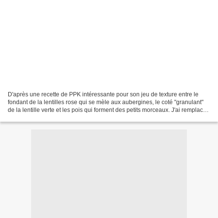
D'après une recette de PPK intéressante pour son jeu de texture entre le
fondant de la lentilles rose qui se mèle aux aubergines, le coté "granulant"
de la lentille verte et les pois qui forment des petits morceaux. J'ai remplacé
les haricots à oeil noirs...