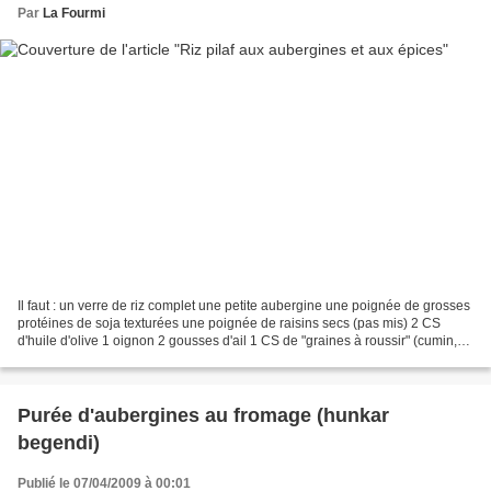
Par
La Fourmi
Il faut : un verre de riz complet une petite aubergine une poignée de grosses
protéines de soja texturées une poignée de raisins secs (pas mis) 2 CS
d'huile d'olive 1 oignon 2 gousses d'ail 1 CS de "graines à roussir" (cumin,
moutarde, fenugrec) 1 CS...
Purée d'aubergines au fromage (hunkar
begendi)
Publié le 07/04/2009 à 00:01