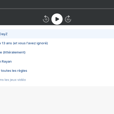
 DayZ
 a 13 ans (et vous l'avez ignoré)
e (littéralement)
im Rayan
 toutes les règles
s les jeux vidéo
us choquant de Rockstar ? - Le scandale BULLY
e plus moche de Steam
du RÊVE tourne au CAUCHEMAR