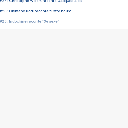
#27 : Christophe Willem raconte "Jacques a dit"
#26 : Chimène Badi raconte "Entre nous"
#25 : Indochine raconte "3e sexe"
#24 : Zaho raconte "C'est chelou"
#23 : Patrick Bruel raconte "Au café des délices"
#22 : Kyo raconte "Le chemin"
#21 : Nolwenn Leroy raconte "Cassé"
#20 : Patrick Hernandez raconte "Born to be alive"
#19 : Lorie raconte "Près de moi"
#18 : Michael Jones raconte "A nos actes manqués" (avec Jean-Jacque
#17 : Khaled raconte "Aïcha"
#16 : Corneille raconte "Parce qu'on vient de loin"
#15 : Indochine raconte "L'aventurier"