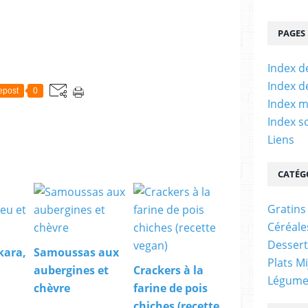
PAGES
Index d
Index d
epost
0
Index m
Index s
Liens
CATÉG
Gratins
Céréale
Dessert
kara,
Samoussas aux
Plats M
aubergines et
Crackers à la
Légume
chèvre
farine de pois
chiches (recette