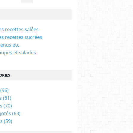
es recettes salées
es recettes sucrées
enus etc.
oupes et salades
ORIES
(96)
s
(81)
s
(70)
ijotés
(63)
s
(59)