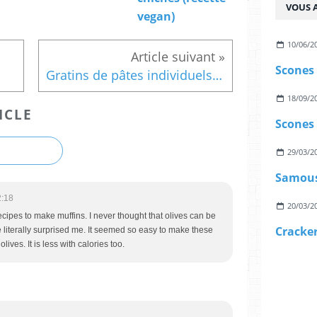
VOUS A
vegan)
10/06/2
Scones
Gratins de pâtes individuels au fromage ail et fines herbes
18/09/2
ICLE
Scones 
29/03/2
Samous
2:18
20/03/2
recipes to make muffins. I never thought that olives can be
 literally surprised me. It seemed so easy to make these
ives. It is less with calories too.