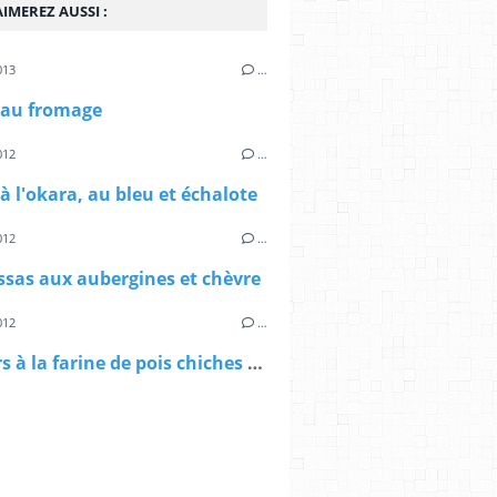
IMEREZ AUSSI :
013
…
 au fromage
012
…
à l'okara, au bleu et échalote
012
…
sas aux aubergines et chèvre
012
…
Crackers à la farine de pois chiches (recette vegan)